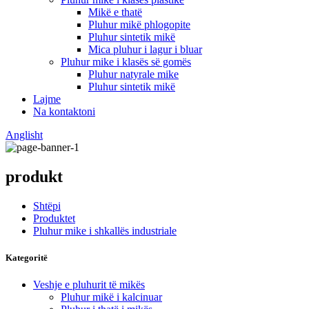
Mikë e thatë
Pluhur mikë phlogopite
Pluhur sintetik mikë
Mica pluhur i lagur i bluar
Pluhur mike i klasës së gomës
Pluhur natyrale mike
Pluhur sintetik mikë
Lajme
Na kontaktoni
Anglisht
produkt
Shtëpi
Produktet
Pluhur mike i shkallës industriale
Kategoritë
Veshje e pluhurit të mikës
Pluhur mikë i kalcinuar