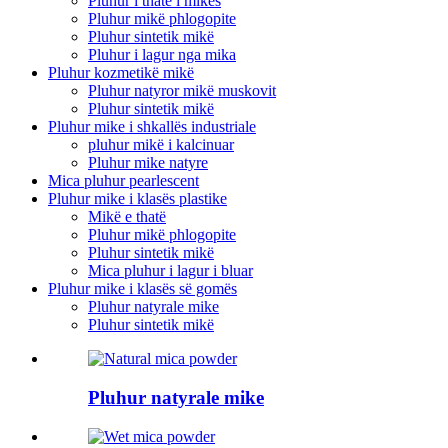
Pluhur i thatë i mikës
Pluhur mikë phlogopite
Pluhur sintetik mikë
Pluhur i lagur nga mika
Pluhur kozmetikë mikë
Pluhur natyror mikë muskovit
Pluhur sintetik mikë
Pluhur mike i shkallës industriale
pluhur mikë i kalcinuar
Pluhur mike natyre
Mica pluhur pearlescent
Pluhur mike i klasës plastike
Mikë e thatë
Pluhur mikë phlogopite
Pluhur sintetik mikë
Mica pluhur i lagur i bluar
Pluhur mike i klasës së gomës
Pluhur natyrale mike
Pluhur sintetik mikë
Pluhur natyrale mike