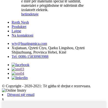
e mirë për materialin special të saldimit,
materialet e përgjithshme të ndërtimit dhe
izolatorët elektrik.
hetim
detaje
Rreth Nesh
Produktet
Lajme
Na kontaktoni
wjy@huajingmica.com
Xujiatuan, Qyteti Ciyu, Qarku Lingshou, Qyteti
Shijiazhuang, Provinca Hebei, Kinë
Tel: 0086-15830983988
© Copyright - 2020-2021: Të gjitha të drejtat e rezervuara.
Dërgoni një email
x