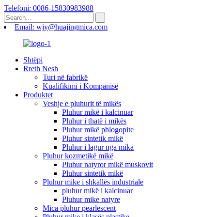
Telefoni: 0086-15830983988
Email: wjy@huajingmica.com
Shtëpi
Rreth Nesh
Turi në fabrikë
Kualifikimi i Kompanisë
Produktet
Veshje e pluhurit të mikës
Pluhur mikë i kalcinuar
Pluhur i thatë i mikës
Pluhur mikë phlogopite
Pluhur sintetik mikë
Pluhur i lagur nga mika
Pluhur kozmetikë mikë
Pluhur natyror mikë muskovit
Pluhur sintetik mikë
Pluhur mike i shkallës industriale
pluhur mikë i kalcinuar
Pluhur mike natyre
Mica pluhur pearlescent
Pluhur mike i klasës plastike