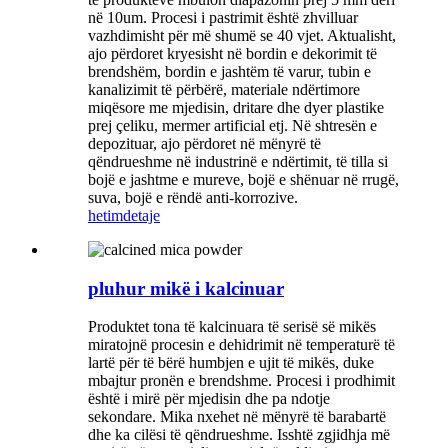
në 10um. Procesi i pastrimit është zhvilluar
vazhdimisht për më shumë se 40 vjet. Aktualisht,
ajo përdoret kryesisht në bordin e dekorimit të
brendshëm, bordin e jashtëm të varur, tubin e
kanalizimit të përbërë, materiale ndërtimore
miqësore me mjedisin, dritare dhe dyer plastike
prej çeliku, mermer artificial etj. Në shtresën e
depozituar, ajo përdoret në mënyrë të
qëndrueshme në industrinë e ndërtimit, të tilla si
bojë e jashtme e mureve, bojë e shënuar në rrugë,
suva, bojë e rëndë anti-korrozive.
hetim
detaje
pluhur mikë i kalcinuar
Produktet tona të kalcinuara të serisë së mikës
miratojnë procesin e dehidrimit në temperaturë të
lartë për të bërë humbjen e ujit të mikës, duke
mbajtur pronën e brendshme. Procesi i prodhimit
është i mirë për mjedisin dhe pa ndotje
sekondare. Mika nxehet në mënyrë të barabartë
dhe ka cilësi të qëndrueshme. Isshtë zgjidhja më