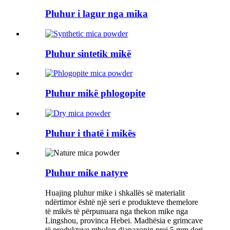
Pluhur i lagur nga mika
Pluhur sintetik mikë
Pluhur mikë phlogopite
Pluhur i thatë i mikës
Pluhur mike natyre
Huajing pluhur mike i shkallës së materialit
ndërtimor është një seri e produkteve themelore
të mikës të përpunuara nga thekon mike nga
Lingshou, provinca Hebei. Madhësia e grimcave
të produkteve mbulon diapazonin prej 5 mm deri