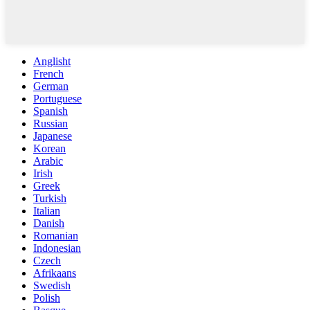
Anglisht
French
German
Portuguese
Spanish
Russian
Japanese
Korean
Arabic
Irish
Greek
Turkish
Italian
Danish
Romanian
Indonesian
Czech
Afrikaans
Swedish
Polish