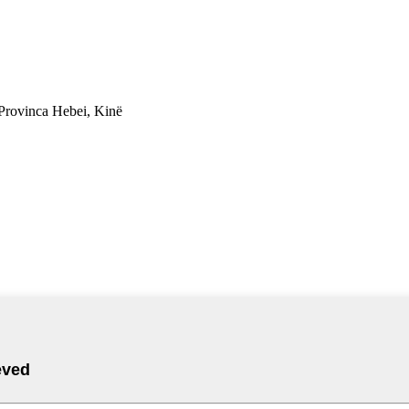
 Provinca Hebei, Kinë