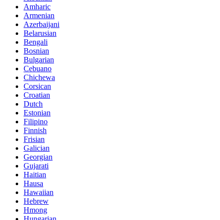
Amharic
Armenian
Azerbaijani
Belarusian
Bengali
Bosnian
Bulgarian
Cebuano
Chichewa
Corsican
Croatian
Dutch
Estonian
Filipino
Finnish
Frisian
Galician
Georgian
Gujarati
Haitian
Hausa
Hawaiian
Hebrew
Hmong
Hungarian