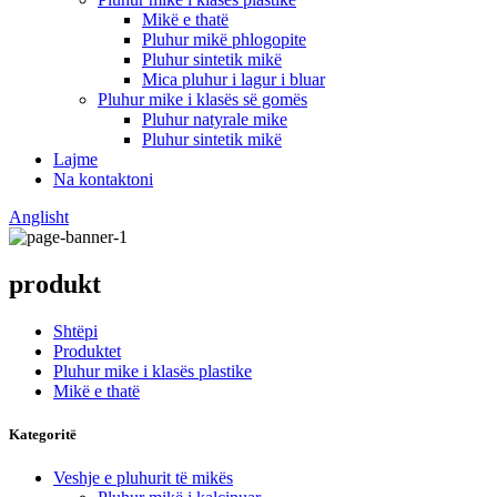
Mikë e thatë
Pluhur mikë phlogopite
Pluhur sintetik mikë
Mica pluhur i lagur i bluar
Pluhur mike i klasës së gomës
Pluhur natyrale mike
Pluhur sintetik mikë
Lajme
Na kontaktoni
Anglisht
produkt
Shtëpi
Produktet
Pluhur mike i klasës plastike
Mikë e thatë
Kategoritë
Veshje e pluhurit të mikës