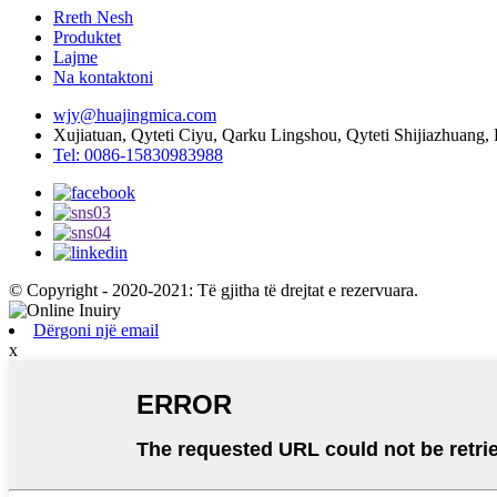
Rreth Nesh
Produktet
Lajme
Na kontaktoni
wjy@huajingmica.com
Xujiatuan, Qyteti Ciyu, Qarku Lingshou, Qyteti Shijiazhuang,
Tel: 0086-15830983988
© Copyright - 2020-2021: Të gjitha të drejtat e rezervuara.
Dërgoni një email
x